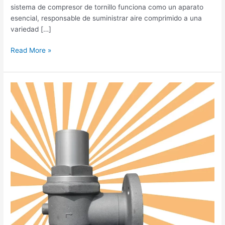
sistema de compresor de tornillo funciona como un aparato
esencial, responsable de suministrar aire comprimido a una
variedad […]
Read More »
Por
qué
es
importante
su
monovolumen
El
papel
de
la
válvula
de
presión