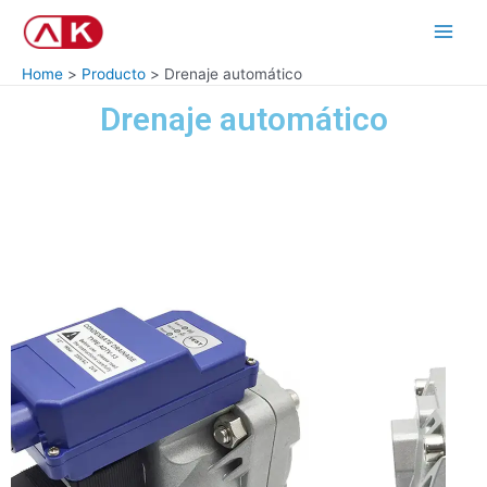
Skip
Main
to
Men
content
Home
Producto
Drenaje automático
Drenaje automático